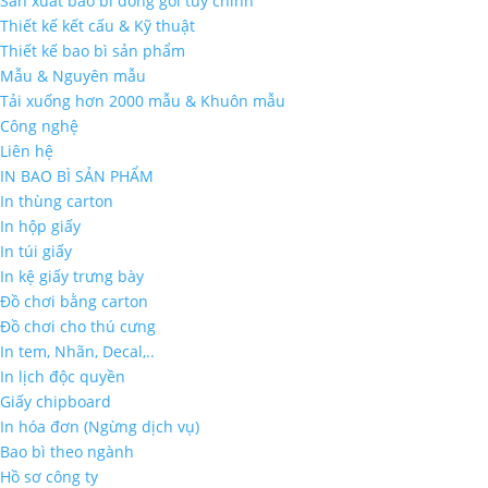
Sản xuất bao bì đóng gói tùy chỉnh
Thiết kế kết cấu & Kỹ thuật
Thiết kế bao bì sản phẩm
Mẫu & Nguyên mẫu
Tải xuống hơn 2000 mẫu & Khuôn mẫu
Công nghệ
Liên hệ
IN BAO BÌ SẢN PHẨM
In thùng carton
In hộp giấy
In túi giấy
In kệ giấy trưng bày
Đồ chơi bằng carton
Đồ chơi cho thú cưng
In tem, Nhãn, Decal,..
In lịch độc quyền
Giấy chipboard
In hóa đơn (Ngừng dịch vụ)
Bao bì theo ngành
Hồ sơ công ty