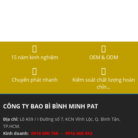
15 năm kinh nghiệm
OEM & ODM
Chuyển phát nhanh
Kiểm soát chất lượng hoàn
chỉn...
CÔNG TY BAO BÌ BÌNH MINH PAT
Địa chỉ:
Lô A59 / I Đường số 7, KCN Vĩnh Lộc, Q. Bình Tân,
TP.HCM.
Kinh doanh:
0918 000 768 – 0916 660 853