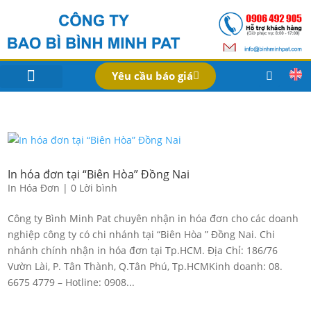
Yêu cầu báo giá
IN BAO BÌ SẢN PHẨM
Bao Bì Theo Ngành
Hồ Sơ Công Ty
Dịch Vụ
Công Nghệ
In hóa đơn tại “Biên Hòa” Đồng Nai
In Hóa Đơn
|
0 Lời bình
Công ty Bình Minh Pat chuyên nhận in hóa đơn cho các doanh
nghiệp công ty có chi nhánh tại “Biên Hòa ” Đồng Nai. Chi
nhánh chính nhận in hóa đơn tại Tp.HCM. Địa Chỉ: 186/76
Vườn Lài, P. Tân Thành, Q.Tân Phú, Tp.HCMKinh doanh: 08.
6675 4779 – Hotline: 0908...