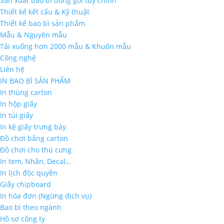
Sản xuất bao bì đóng gói tùy chỉnh
Thiết kế kết cấu & Kỹ thuật
Thiết kế bao bì sản phẩm
Mẫu & Nguyên mẫu
Tải xuống hơn 2000 mẫu & Khuôn mẫu
Công nghệ
Liên hệ
IN BAO BÌ SẢN PHẨM
In thùng carton
In hộp giấy
In túi giấy
In kệ giấy trưng bày
Đồ chơi bằng carton
Đồ chơi cho thú cưng
In tem, Nhãn, Decal,..
In lịch độc quyền
Giấy chipboard
In hóa đơn (Ngừng dịch vụ)
Bao bì theo ngành
Hồ sơ công ty