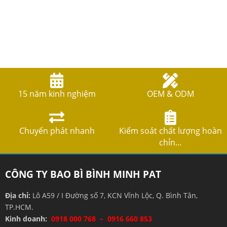
15 năm kinh nghiệm
OEM & ODM
Chuyển phát nhanh
Kiểm soát chất lượng hoàn
chỉn...
CÔNG TY BAO BÌ BÌNH MINH PAT
Địa chỉ:
Lô A59 / I Đường số 7, KCN Vĩnh Lộc, Q. Bình Tân,
TP.HCM.
Kinh doanh:
0918 000 768 – 0916 660 853