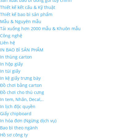
Sản xuất bao bì đóng gói tùy chỉnh
Thiết kế kết cấu & Kỹ thuật
Thiết kế bao bì sản phẩm
Mẫu & Nguyên mẫu
Tải xuống hơn 2000 mẫu & Khuôn mẫu
Công nghệ
Liên hệ
IN BAO BÌ SẢN PHẨM
In thùng carton
In hộp giấy
In túi giấy
In kệ giấy trưng bày
Đồ chơi bằng carton
Đồ chơi cho thú cưng
In tem, Nhãn, Decal,..
In lịch độc quyền
Giấy chipboard
In hóa đơn (Ngừng dịch vụ)
Bao bì theo ngành
Hồ sơ công ty