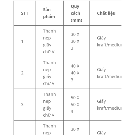
Quy
Sản
STT
cách
Chất liệu
phẩm
(mm)
Thanh
30 X
nẹp
Giấy
1
30 X
giấy
kraft/medium
3
chữ V
Thanh
40 X
nẹp
Giấy
2
40 X
giấy
kraft/medium
3
chữ V
Thanh
50 X
nẹp
Giấy
3
50 X
giấy
kraft/medium
3
chữ V
Thanh
30 X
nẹp
Giấy