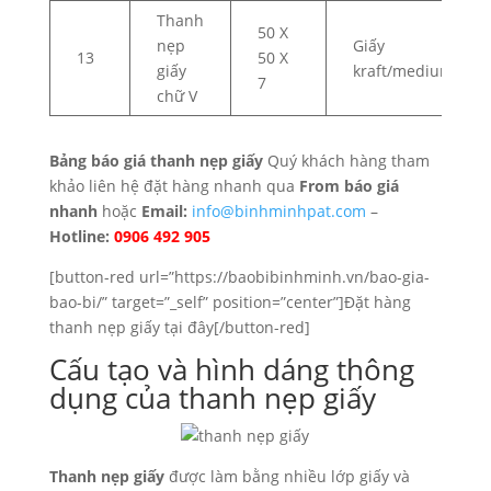
Thanh
50 X
nẹp
Giấy
13
50 X
giấy
kraft/medium
7
chữ V
Bảng báo giá thanh nẹp giấy
Quý khách hàng tham
khảo liên hệ đặt hàng nhanh qua
From báo giá
nhanh
hoặc
Email:
info@binhminhpat.com
–
Hotline:
0906 492 905
[button-red url=”https://baobibinhminh.vn/bao-gia-
bao-bi/” target=”_self” position=”center”]Đặt hàng
thanh nẹp giấy tại đây[/button-red]
Cấu tạo và hình dáng thông
dụng của thanh nẹp giấy
Thanh nẹp giấy
được làm bằng nhiều lớp giấy và