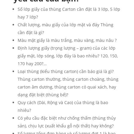
Số lớp giấy của thùng Carton cần đặt là 3 lớp, 5 lớp
hay 7 lớp?
Chất lượng, màu giấy của lớp mặt và đáy Thùng
cần đặt là gì?
Màu mặt giấy là màu trắng, màu vàng, màu nâu ?
Định lượng giấy (trọng lượng – gram) của các lớp
giấy mặt, lớp sóng, lớp đáy là bao nhiêu? 120, 150,
170 hay 200?…
Loại thùng (kiểu thùng carton) cần báo giá là gì?
Thùng carton thường, thùng carton choàng, thùng
carton âm dương, thùng carton có quai xách, hay
dạng đặt biệt (thùng bế)?
Quy cách (Dài, Rộng và Cao) của thùng là bao
nhiêu?
Có yêu cầu đặc biệt như chống thấm (thùng thủy
sản), chịu lực (xuất khẩu gỗ nội thất) hay không?
Số lượng tổng đơn hàng và số lượng đợt 1 là bao