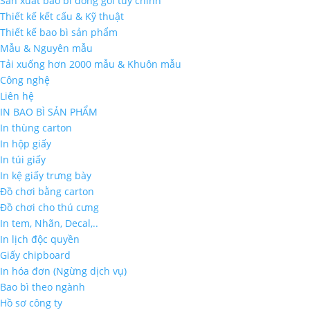
Sản xuất bao bì đóng gói tùy chỉnh
Thiết kế kết cấu & Kỹ thuật
Thiết kế bao bì sản phẩm
Mẫu & Nguyên mẫu
Tải xuống hơn 2000 mẫu & Khuôn mẫu
Công nghệ
Liên hệ
IN BAO BÌ SẢN PHẨM
In thùng carton
In hộp giấy
In túi giấy
In kệ giấy trưng bày
Đồ chơi bằng carton
Đồ chơi cho thú cưng
In tem, Nhãn, Decal,..
In lịch độc quyền
Giấy chipboard
In hóa đơn (Ngừng dịch vụ)
Bao bì theo ngành
Hồ sơ công ty