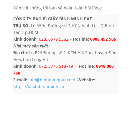
Đến với chúng tôi bạn sẽ hoàn toàn hài lòng:
CÔNG TY BAO BÌ GIẤY BÌNH MINH PAT
TRỤ SỞ:
Lô A59/I Đường số 7, KCN Vĩnh Lộc, Q.Bình
Tân, Tp.HCM.
Kinh doanh:
028. 6679 5362
–
Hotline:
0906 492 905
Nhà máy sản xuất:
Địa chỉ:
Lô B26 Đường số 2, KCN Hải Sơn, huyện Đức
Hòa, tỉnh Long An
Kinh doanh:
0
72. 3775 518~19
–
Hotline:
0918 000
768
E-mail:
info@binhminhpat.com
Website:
https://baobibinhminh.vn