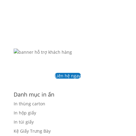
In thùng carton đựng hạt điều xuất khẩu. Giúp
bảo quản sản...
Liên hệ ngay
Danh mục in ấn
In thùng carton
In hộp giấy
In túi giấy
Kệ Giấy Trưng Bày