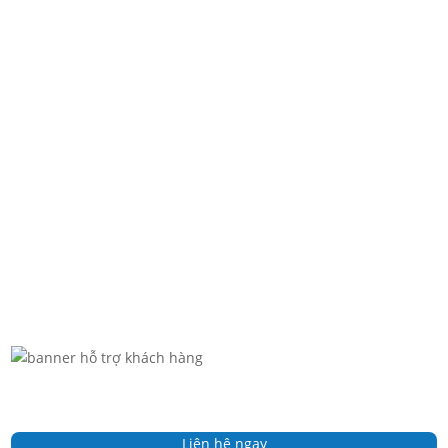
In thùng carton đựng dưa lưới giúp bảo vệ trái cây tươi...
In thùng carton đựng hạt điều xuất khẩu. Giúp bảo quản
sản...
Liên hệ ngay