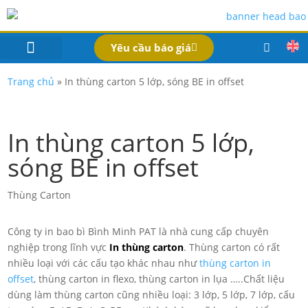
Yêu cầu báo giá
IN BAO BÌ SẢN PHẨM
Bao Bì Theo Ngành
Hồ Sơ Công Ty
Dịch Vụ
Công Nghệ
Trang chủ
»
In thùng carton 5 lớp, sóng BE in offset
In thùng carton 5 lớp,
sóng BE in offset
Thùng Carton
Công ty in bao bì Bình Minh PAT là nhà cung cấp chuyên
nghiệp trong lĩnh vực
In thùng carton
. Thùng carton có rất
nhiều loại với các cấu tạo khác nhau như
thùng carton in
offset
, thùng carton in flexo, thùng carton in lụa …..Chất liệu
dùng làm thùng carton cũng nhiều loại: 3 lớp, 5 lớp, 7 lớp, cấu