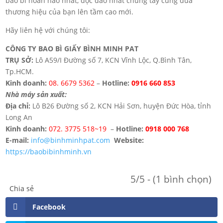
bao bì hoàn hảo nhất, độc đáo nhất chung tay cùng đưa
thương hiệu của bạn lên tầm cao mới.
Hãy liên hệ với chúng tôi:
CÔNG TY BAO BÌ GIẤY BÌNH MINH PAT
TRỤ SỞ:
Lô A59/I Đường số 7, KCN Vĩnh Lộc, Q.Bình Tân,
Tp.HCM.
Kinh doanh:
08. 6679 5362
–
Hotline:
0916 660 853
Nhà máy sản xuất:
Địa chỉ:
Lô B26 Đường số 2, KCN Hải Sơn, huyện Đức Hòa, tỉnh
Long An
Kinh doanh:
072. 3775 518~19
–
Hotline:
0918 000 768
E-mail:
info@binhminhpat.com
Website:
https://baobibinhminh.vn
5/5 - (1 bình chọn)
Chia sẻ
Facebook