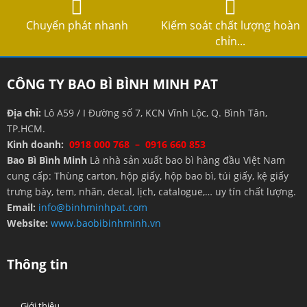
Chuyển phát nhanh
Kiểm soát chất lượng hoàn
chỉn...
CÔNG TY BAO BÌ BÌNH MINH PAT
Địa chỉ:
Lô A59 / I Đường số 7, KCN Vĩnh Lộc, Q. Bình Tân,
TP.HCM.
Kinh doanh:
0918 000 768 – 0916 660 853
Bao Bì Bình Minh
Là nhà sản xuất bao bì hàng đầu Việt Nam
cung cấp: Thùng carton, hộp giấy, hộp bao bì, túi giấy, kệ giấy
trưng bày, tem, nhãn, decal, lịch, catalogue,… uy tín chất lượng.
Email:
info@binhminhpat.com
Website:
www.baobibinhminh.vn
Thông tin
Giới thiệu