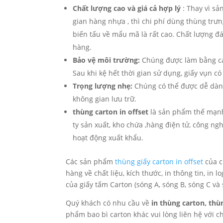
Chất lượng cao và giá cả hợp lý
: Thay vì s
gian hàng nhựa , thì chi phí dùng thùng trưn
biến tấu về mẩu mã là rất cao. Chất lượng đ
hàng.
Bảo vệ môi trường:
Chúng được làm bằng các
Sau khi kệ hết thời gian sử dụng, giấy vụn có t
Trọng lượng nhẹ:
Chúng có thể được dễ dàng 
không gian lưu trữ.
thùng carton in offset
là sản phẩm thế mạnh
ty sản xuất, kho chứa ,hàng điện tử, công n
hoạt động xuất khẩu.
Các sản phẩm
thùng giấy carton in offset
của c
hàng về chất liệu, kích thước, in thông tin, in 
của giấy tấm Carton (sóng A, sóng B, sóng C và 
Quý khách có nhu cầu về
in thùng carton, th
phẩm bao bì carton khác vui lòng liên hệ với c