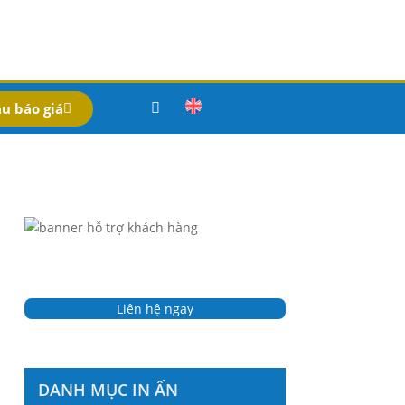
u báo giá
Liên hệ ngay
DANH MỤC IN ẤN