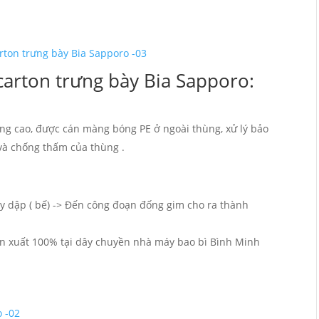
carton trưng bày Bia Sapporo:
ượng cao, được cán màng bóng PE ở ngoài thùng, xử lý bảo
và chống thấm của thùng .
áy dập ( bế) -> Đến công đoạn đống gim cho ra thành
n xuất 100% tại dây chuyền nhà máy bao bì Bình Minh