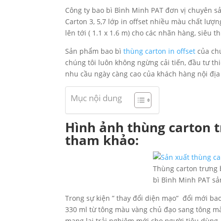
Công ty bao bì Bình Minh PAT đơn vị chuyên sản
Carton 3, 5,7 lớp in offset nhiều màu chất lượng
lên tới ( 1.1 x 1.6 m) cho các nhãn hàng, siêu th
Sản phẩm bao bì
thùng carton in offset
của chú
chúng tôi luôn không ngừng cải tiến, đầu tư th
nhu cầu ngày càng cao của khách hàng nội địa v
Mục nội dung
Hình ảnh thùng carton 
tham khảo:
Thùng carton trưng 
bì Bình Minh PAT sả
Trong sự kiện ” thay đổi diện mạo” đổi mới ba
330 ml từ tông màu vàng chủ đạo sang tông m
mang lại trải nghiệm mới cho người tiêu dùng.