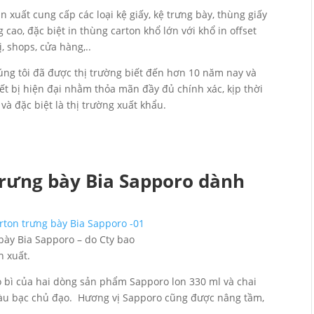
 xuất cung cấp các loại kệ giấy, kệ trưng bày, thùng giấy
 cao, đặc biệt in thùng carton khổ lớn với khổ in offset
ị, shops, cửa hàng,..
ng tôi đã được thị trường biết đến hơn 10 năm nay và
iết bị hiện đại nhằm thỏa mãn đầy đủ chính xác, kịp thời
à đặc biệt là thị trường xuất khẩu.
trưng bày Bia Sapporo dành
bày Bia Sapporo – do Cty bao
n xuất.
o bì của hai dòng sản phẩm Sapporo lon 330 ml và chai
àu bạc chủ đạo. Hương vị Sapporo cũng được nâng tầm,