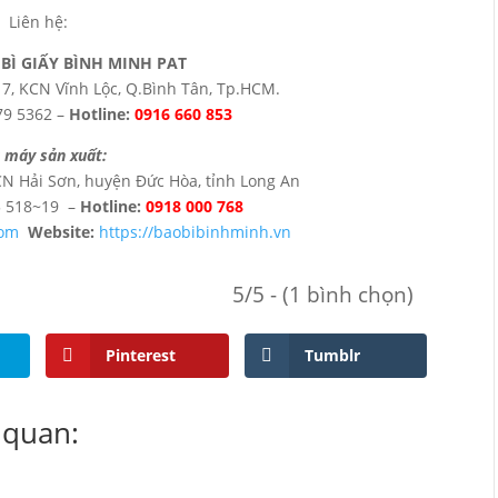
Liên hệ:
BÌ GIẤY BÌNH MINH PAT
7, KCN Vĩnh Lộc, Q.Bình Tân, Tp.HCM.
79 5362 –
Hotline:
0916 660 853
 máy sản xuất:
N Hải Sơn, huyện Đức Hòa, tỉnh Long An
5 518~19 –
Hotline:
0918 000 768
com
Website:
https://baobibinhminh.vn
5/5 - (1 bình chọn)
Pinterest
Tumblr
 quan: