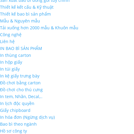
Sản xuất bao bì đóng gói tùy chỉnh
Thiết kế kết cấu & Kỹ thuật
Thiết kế bao bì sản phẩm
Mẫu & Nguyên mẫu
Tải xuống hơn 2000 mẫu & Khuôn mẫu
Công nghệ
Liên hệ
IN BAO BÌ SẢN PHẨM
In thùng carton
In hộp giấy
In túi giấy
In kệ giấy trưng bày
Đồ chơi bằng carton
Đồ chơi cho thú cưng
In tem, Nhãn, Decal,..
In lịch độc quyền
Giấy chipboard
In hóa đơn (Ngừng dịch vụ)
Bao bì theo ngành
Hồ sơ công ty