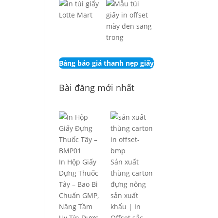
Bảng báo giá thanh nẹp giấy
Bài đăng mới nhất
In Hộp Giấy
Sản xuất
Đựng Thuốc
thùng carton
Tây – Bao Bì
đựng nông
Chuẩn GMP,
sản xuất
Nâng Tầm
khẩu | In
Uy Tín Dược
Offset sắc