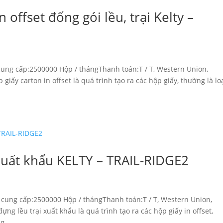
 offset đống gói lều, trại Kelty –
cung cấp:2500000 Hộp / thángThanh toán:T / T, Western Union,
ấy carton in offset là quá trình tạo ra các hộp giấy, thường là loạ
 xuất khẩu KELTY – TRAIL-RIDGE2
 cung cấp:2500000 Hộp / thángThanh toán:T / T, Western Union,
g lều trại xuất khẩu là quá trình tạo ra các hộp giấy in offset,
g...