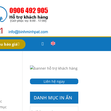
u báo giá
Liên hệ ngay
DANH MỤC IN ẤN
ác
 mục