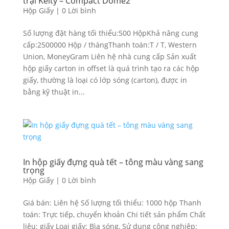
trại Kelty – Compact Dome2
Hộp Giấy
|
0 Lời bình
Số lượng đặt hàng tối thiểu:500 HộpKhả năng cung
cấp:2500000 Hộp / thángThanh toán:T / T, Western
Union, MoneyGram Liên hệ nhà cung cấp Sản xuất
hộp giấy carton in offset là quá trình tạo ra các hộp
giấy, thường là loại có lớp sóng (carton), được in
bằng kỹ thuật in...
In hộp giấy đựng quà tết – tông màu vàng sang
trọng
Hộp Giấy
|
0 Lời bình
Giá bán: Liên hệ Số lượng tối thiểu: 1000 hộp Thanh
toán: Trực tiếp, chuyển khoản Chi tiết sản phẩm Chất
liệu: giấy Loại giấy: Bìa sóng, Sử dụng công nghiệp: