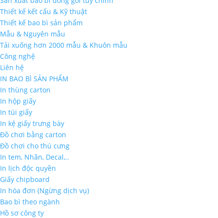
Sản xuất bao bì đóng gói tùy chỉnh
Thiết kế kết cấu & Kỹ thuật
Thiết kế bao bì sản phẩm
Mẫu & Nguyên mẫu
Tải xuống hơn 2000 mẫu & Khuôn mẫu
Công nghệ
Liên hệ
IN BAO BÌ SẢN PHẨM
In thùng carton
In hộp giấy
In túi giấy
In kệ giấy trưng bày
Đồ chơi bằng carton
Đồ chơi cho thú cưng
In tem, Nhãn, Decal,..
In lịch độc quyền
Giấy chipboard
In hóa đơn (Ngừng dịch vụ)
Bao bì theo ngành
Hồ sơ công ty