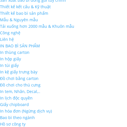
Sản xuất bao bì đóng gói tùy chỉnh
Thiết kế kết cấu & Kỹ thuật
Thiết kế bao bì sản phẩm
Mẫu & Nguyên mẫu
Tải xuống hơn 2000 mẫu & Khuôn mẫu
Công nghệ
Liên hệ
IN BAO BÌ SẢN PHẨM
In thùng carton
In hộp giấy
In túi giấy
In kệ giấy trưng bày
Đồ chơi bằng carton
Đồ chơi cho thú cưng
In tem, Nhãn, Decal,..
In lịch độc quyền
Giấy chipboard
In hóa đơn (Ngừng dịch vụ)
Bao bì theo ngành
Hồ sơ công ty