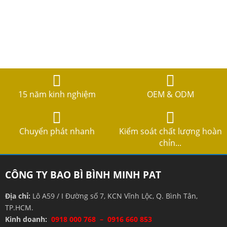
15 năm kinh nghiệm
OEM & ODM
Chuyển phát nhanh
Kiểm soát chất lượng hoàn
chỉn...
CÔNG TY BAO BÌ BÌNH MINH PAT
Địa chỉ:
Lô A59 / I Đường số 7, KCN Vĩnh Lộc, Q. Bình Tân,
TP.HCM.
Kinh doanh:
0918 000 768 – 0916 660 853