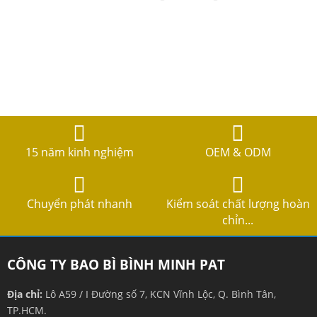
15 năm kinh nghiệm
OEM & ODM
Chuyển phát nhanh
Kiểm soát chất lượng hoàn
chỉn...
CÔNG TY BAO BÌ BÌNH MINH PAT
Địa chỉ:
Lô A59 / I Đường số 7, KCN Vĩnh Lộc, Q. Bình Tân,
TP.HCM.