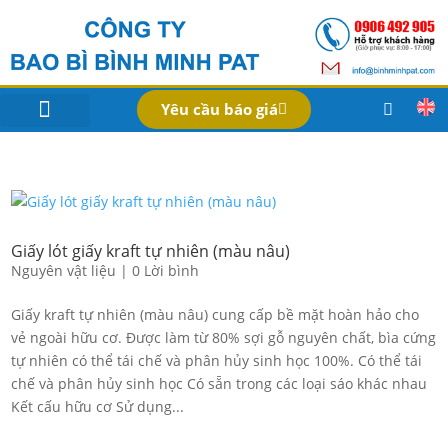
Yêu cầu báo giá
IN BAO BÌ SẢN PHẨM
Bao Bì Theo Ngành
Hồ Sơ Công Ty
Dịch Vụ
Công Nghệ
Giấy lót giấy kraft tự nhiên (màu nâu)
Nguyên vật liệu
|
0 Lời bình
Giấy kraft tự nhiên (màu nâu) cung cấp bề mặt hoàn hảo cho
vẻ ngoài hữu cơ. Được làm từ 80% sợi gỗ nguyên chất, bìa cứng
tự nhiên có thể tái chế và phân hủy sinh học 100%. Có thể tái
chế và phân hủy sinh học Có sẵn trong các loại sáo khác nhau
Kết cấu hữu cơ Sử dụng...