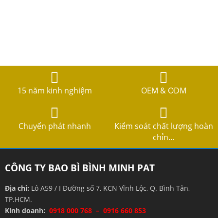
15 năm kinh nghiệm
OEM & ODM
Chuyển phát nhanh
Kiểm soát chất lượng hoàn
chỉn...
CÔNG TY BAO BÌ BÌNH MINH PAT
Địa chỉ:
Lô A59 / I Đường số 7, KCN Vĩnh Lộc, Q. Bình Tân,
TP.HCM.
Kinh doanh:
0918 000 768 – 0916 660 853