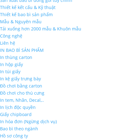
Sản xuất bao bì đóng gói tùy chỉnh
Thiết kế kết cấu & Kỹ thuật
Thiết kế bao bì sản phẩm
Mẫu & Nguyên mẫu
Tải xuống hơn 2000 mẫu & Khuôn mẫu
Công nghệ
Liên hệ
IN BAO BÌ SẢN PHẨM
In thùng carton
In hộp giấy
In túi giấy
In kệ giấy trưng bày
Đồ chơi bằng carton
Đồ chơi cho thú cưng
In tem, Nhãn, Decal,..
In lịch độc quyền
Giấy chipboard
In hóa đơn (Ngừng dịch vụ)
Bao bì theo ngành
Hồ sơ công ty