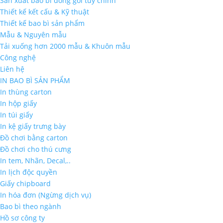
Sản xuất bao bì đóng gói tùy chỉnh
Thiết kế kết cấu & Kỹ thuật
Thiết kế bao bì sản phẩm
Mẫu & Nguyên mẫu
Tải xuống hơn 2000 mẫu & Khuôn mẫu
Công nghệ
Liên hệ
IN BAO BÌ SẢN PHẨM
In thùng carton
In hộp giấy
In túi giấy
In kệ giấy trưng bày
Đồ chơi bằng carton
Đồ chơi cho thú cưng
In tem, Nhãn, Decal,..
In lịch độc quyền
Giấy chipboard
In hóa đơn (Ngừng dịch vụ)
Bao bì theo ngành
Hồ sơ công ty