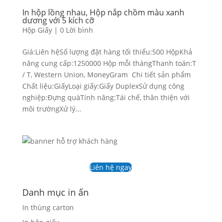
In hộp lồng nhau, Hộp nắp chồm màu xanh
dương với 5 kích cỡ
Hộp Giấy
|
0 Lời bình
Giá:Liên hệSố lượng đặt hàng tối thiểu:500 HộpKhả
năng cung cấp:1250000 Hộp mỗi thángThanh toán:T
/ T, Western Union, MoneyGram Chi tiết sản phẩm
Chất liệu:GiấyLoại giấy:Giấy DuplexSử dụng công
nghiệp:Đựng quàTính năng:Tái chế, thân thiện với
môi trườngXử lý...
Liên hệ ngay
Danh mục in ấn
In thùng carton