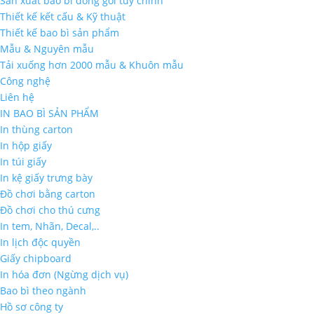
Sản xuất bao bì đóng gói tùy chỉnh
Thiết kế kết cấu & Kỹ thuật
Thiết kế bao bì sản phẩm
Mẫu & Nguyên mẫu
Tải xuống hơn 2000 mẫu & Khuôn mẫu
Công nghệ
Liên hệ
IN BAO BÌ SẢN PHẨM
In thùng carton
In hộp giấy
In túi giấy
In kệ giấy trưng bày
Đồ chơi bằng carton
Đồ chơi cho thú cưng
In tem, Nhãn, Decal,..
In lịch độc quyền
Giấy chipboard
In hóa đơn (Ngừng dịch vụ)
Bao bì theo ngành
Hồ sơ công ty