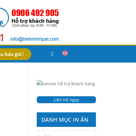
u báo giá
Liên hệ ngay
DANH MỤC IN ẤN