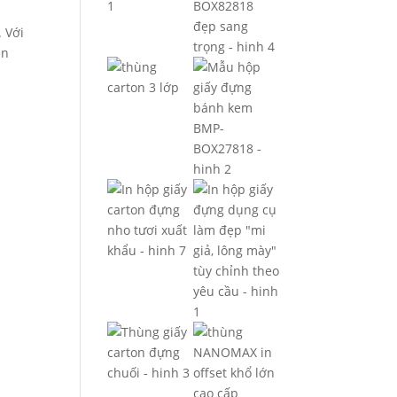
 Với
ện