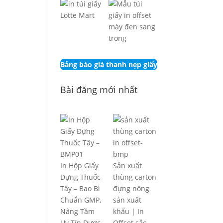
Bảng báo giá thanh nẹp giấy
Bài đăng mới nhất
In Hộp Giấy
Sản xuất
Đựng Thuốc
thùng carton
Tây – Bao Bì
đựng nông
Chuẩn GMP,
sản xuất
Nâng Tầm
khẩu | In
Uy Tín Dược
Offset sắc