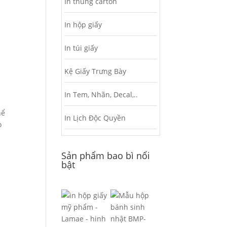
In thùng carton
In hộp giấy
In túi giấy
Kệ Giấy Trưng Bày
In Tem, Nhãn, Decal,..
hể
In Lịch Độc Quyền
o
Sản phẩm bao bì nổi
bật