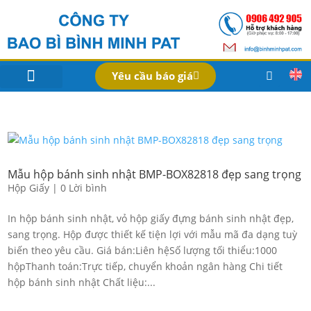
Yêu cầu báo giá
IN BAO BÌ SẢN PHẨM
Bao Bì Theo Ngành
Hồ Sơ Công Ty
Dịch Vụ
Công Nghệ
Mẫu hộp bánh sinh nhật BMP-BOX82818 đẹp sang trọng
Hộp Giấy
|
0 Lời bình
In hộp bánh sinh nhật, vỏ hộp giấy đựng bánh sinh nhật đẹp,
sang trọng. Hộp được thiết kế tiện lợi với mẫu mã đa dạng tuỳ
biến theo yêu cầu. Giá bán:Liên hệSố lượng tối thiểu:1000
hộpThanh toán:Trực tiếp, chuyển khoản ngân hàng Chi tiết
hộp bánh sinh nhật Chất liệu:...