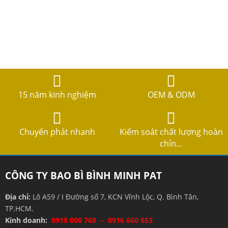
15 năm kinh nghiệm
OEM & ODM
Chuyển phát nhanh
Kiểm soát chất lượng hoàn
chỉn...
CÔNG TY BAO BÌ BÌNH MINH PAT
Địa chỉ:
Lô A59 / I Đường số 7, KCN Vĩnh Lộc, Q. Bình Tân,
TP.HCM.
Kinh doanh:
0918 000 768 – 0916 660 853