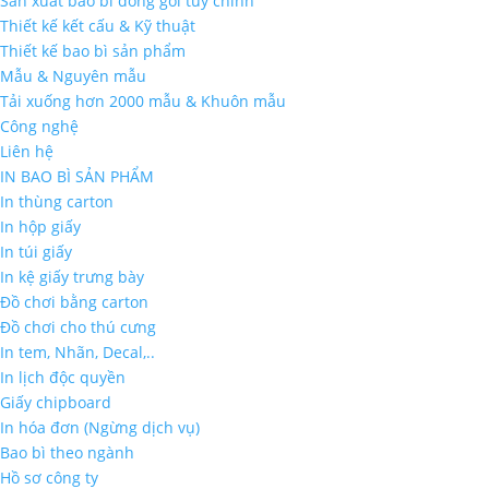
Sản xuất bao bì đóng gói tùy chỉnh
Thiết kế kết cấu & Kỹ thuật
Thiết kế bao bì sản phẩm
Mẫu & Nguyên mẫu
Tải xuống hơn 2000 mẫu & Khuôn mẫu
Công nghệ
Liên hệ
IN BAO BÌ SẢN PHẨM
In thùng carton
In hộp giấy
In túi giấy
In kệ giấy trưng bày
Đồ chơi bằng carton
Đồ chơi cho thú cưng
In tem, Nhãn, Decal,..
In lịch độc quyền
Giấy chipboard
In hóa đơn (Ngừng dịch vụ)
Bao bì theo ngành
Hồ sơ công ty