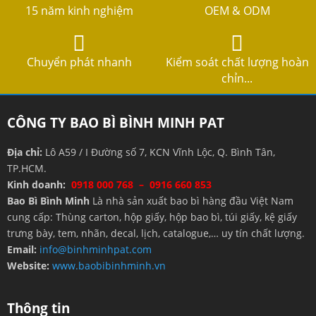
15 năm kinh nghiệm
OEM & ODM
Chuyển phát nhanh
Kiểm soát chất lượng hoàn
chỉn...
CÔNG TY BAO BÌ BÌNH MINH PAT
Địa chỉ:
Lô A59 / I Đường số 7, KCN Vĩnh Lộc, Q. Bình Tân,
TP.HCM.
Kinh doanh:
0918 000 768 – 0916 660 853
Bao Bì Bình Minh
Là nhà sản xuất bao bì hàng đầu Việt Nam
cung cấp: Thùng carton, hộp giấy, hộp bao bì, túi giấy, kệ giấy
trưng bày, tem, nhãn, decal, lịch, catalogue,… uy tín chất lượng.
Email:
info@binhminhpat.com
Website:
www.baobibinhminh.vn
Thông tin