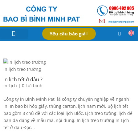
Yêu cầu báo giá
IN BAO BÌ SẢN PHẨM
Bao Bì Theo Ngành
Hồ Sơ Công Ty
Dịch Vụ
Công Nghệ
In lịch treo trường
In lịch tết ở đâu ?
In Lịch
|
0 Lời bình
Công ty in Bình Minh Pat là công ty chuyên nghiệp về ngành
in: In bao bì hôp giấy, thùng carton, lịch năm mới. Bộ lịch tết
bao gồm 8 chủ đề với các loại lịch Blốc, Lịch treo tường, lịch để
bàn đa dạng về mẫu mã, nội dung. In lịch treo trường In Lịch
tết ở đâu Độc...