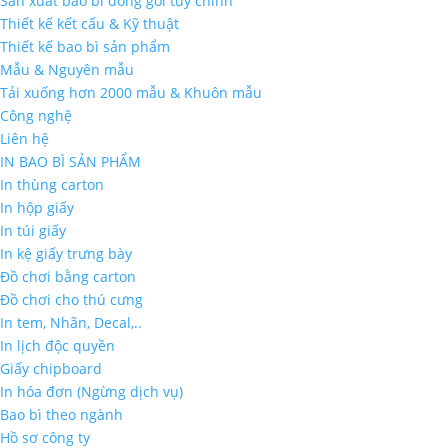
Sản xuất bao bì đóng gói tùy chỉnh
Thiết kế kết cấu & Kỹ thuật
Thiết kế bao bì sản phẩm
Mẫu & Nguyên mẫu
Tải xuống hơn 2000 mẫu & Khuôn mẫu
Công nghệ
Liên hệ
IN BAO BÌ SẢN PHẨM
In thùng carton
In hộp giấy
In túi giấy
In kệ giấy trưng bày
Đồ chơi bằng carton
Đồ chơi cho thú cưng
In tem, Nhãn, Decal,..
In lịch độc quyền
Giấy chipboard
In hóa đơn (Ngừng dịch vụ)
Bao bì theo ngành
Hồ sơ công ty