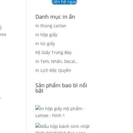
Liên hệ ngay
Danh mục in ấn
In thùng carton
ộ
treo
In hộp giấy
In túi giấy
Kệ Giấy Trưng Bày
In Tem, Nhãn, Decal,..
In Lịch Độc Quyền
Sản phẩm bao bì nổi
ì
bật
,