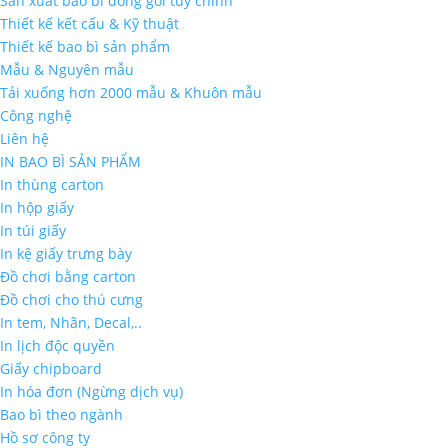
Sản xuất bao bì đóng gói tùy chỉnh
Thiết kế kết cấu & Kỹ thuật
Thiết kế bao bì sản phẩm
Mẫu & Nguyên mẫu
Tải xuống hơn 2000 mẫu & Khuôn mẫu
Công nghệ
Liên hệ
IN BAO BÌ SẢN PHẨM
In thùng carton
In hộp giấy
In túi giấy
In kệ giấy trưng bày
Đồ chơi bằng carton
Đồ chơi cho thú cưng
In tem, Nhãn, Decal,..
In lịch độc quyền
Giấy chipboard
In hóa đơn (Ngừng dịch vụ)
Bao bì theo ngành
Hồ sơ công ty