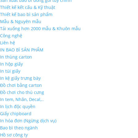
Sản xuất bao bì đóng gói tùy chỉnh
Thiết kế kết cấu & Kỹ thuật
Thiết kế bao bì sản phẩm
Mẫu & Nguyên mẫu
Tải xuống hơn 2000 mẫu & Khuôn mẫu
Công nghệ
Liên hệ
IN BAO BÌ SẢN PHẨM
In thùng carton
In hộp giấy
In túi giấy
In kệ giấy trưng bày
Đồ chơi bằng carton
Đồ chơi cho thú cưng
In tem, Nhãn, Decal,..
In lịch độc quyền
Giấy chipboard
In hóa đơn (Ngừng dịch vụ)
Bao bì theo ngành
Hồ sơ công ty