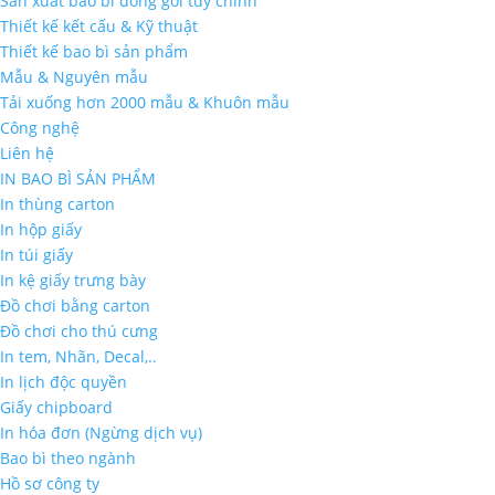
Sản xuất bao bì đóng gói tùy chỉnh
Thiết kế kết cấu & Kỹ thuật
Thiết kế bao bì sản phẩm
Mẫu & Nguyên mẫu
Tải xuống hơn 2000 mẫu & Khuôn mẫu
Công nghệ
Liên hệ
IN BAO BÌ SẢN PHẨM
In thùng carton
In hộp giấy
In túi giấy
In kệ giấy trưng bày
Đồ chơi bằng carton
Đồ chơi cho thú cưng
In tem, Nhãn, Decal,..
In lịch độc quyền
Giấy chipboard
In hóa đơn (Ngừng dịch vụ)
Bao bì theo ngành
Hồ sơ công ty