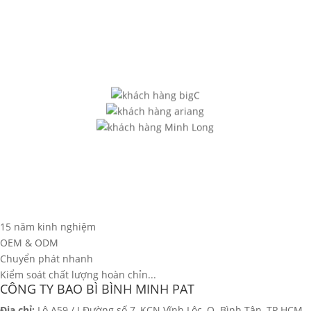
15 năm kinh nghiệm
OEM & ODM
Chuyển phát nhanh
Kiểm soát chất lượng hoàn chỉn...
CÔNG TY BAO BÌ BÌNH MINH PAT
Địa chỉ:
Lô A59 / I Đường số 7, KCN Vĩnh Lộc, Q. Bình Tân, TP.HCM.