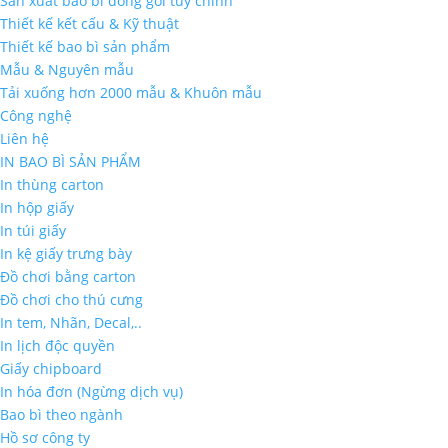
Sản xuất bao bì đóng gói tùy chỉnh
Thiết kế kết cấu & Kỹ thuật
Thiết kế bao bì sản phẩm
Mẫu & Nguyên mẫu
Tải xuống hơn 2000 mẫu & Khuôn mẫu
Công nghệ
Liên hệ
IN BAO BÌ SẢN PHẨM
In thùng carton
In hộp giấy
In túi giấy
In kệ giấy trưng bày
Đồ chơi bằng carton
Đồ chơi cho thú cưng
In tem, Nhãn, Decal,..
In lịch độc quyền
Giấy chipboard
In hóa đơn (Ngừng dịch vụ)
Bao bì theo ngành
Hồ sơ công ty