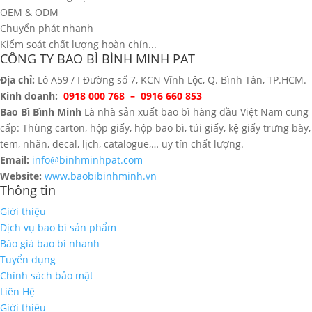
OEM & ODM
Chuyển phát nhanh
Kiểm soát chất lượng hoàn chỉn...
CÔNG TY BAO BÌ BÌNH MINH PAT
Địa chỉ:
Lô A59 / I Đường số 7, KCN Vĩnh Lộc, Q. Bình Tân, TP.HCM.
Kinh doanh:
0918 000 768 – 0916 660 853
Bao Bì Bình Minh
Là nhà sản xuất bao bì hàng đầu Việt Nam cung
cấp: Thùng carton, hộp giấy, hộp bao bì, túi giấy, kệ giấy trưng bày,
tem, nhãn, decal, lịch, catalogue,… uy tín chất lượng.
Email:
info@binhminhpat.com
Website:
www.baobibinhminh.vn
Thông tin
Giới thiệu
Dịch vụ bao bì sản phẩm
Báo giá bao bì nhanh
Tuyển dụng
Chính sách bảo mật
Liên Hệ
Giới thiệu