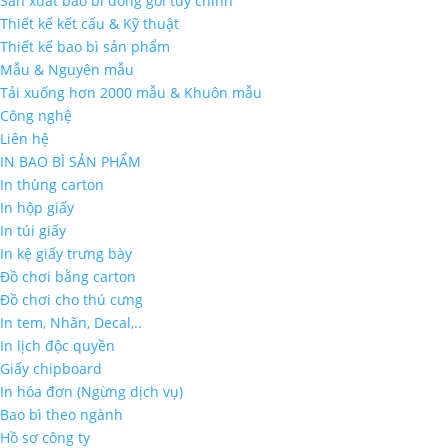
Sản xuất bao bì đóng gói tùy chỉnh
Thiết kế kết cấu & Kỹ thuật
Thiết kế bao bì sản phẩm
Mẫu & Nguyên mẫu
Tải xuống hơn 2000 mẫu & Khuôn mẫu
Công nghệ
Liên hệ
IN BAO BÌ SẢN PHẨM
In thùng carton
In hộp giấy
In túi giấy
In kệ giấy trưng bày
Đồ chơi bằng carton
Đồ chơi cho thú cưng
In tem, Nhãn, Decal,..
In lịch độc quyền
Giấy chipboard
In hóa đơn (Ngừng dịch vụ)
Bao bì theo ngành
Hồ sơ công ty