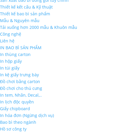
Sản xuất bao bì đóng gói tùy chỉnh
Thiết kế kết cấu & Kỹ thuật
Thiết kế bao bì sản phẩm
Mẫu & Nguyên mẫu
Tải xuống hơn 2000 mẫu & Khuôn mẫu
Công nghệ
Liên hệ
IN BAO BÌ SẢN PHẨM
In thùng carton
In hộp giấy
In túi giấy
In kệ giấy trưng bày
Đồ chơi bằng carton
Đồ chơi cho thú cưng
In tem, Nhãn, Decal,..
In lịch độc quyền
Giấy chipboard
In hóa đơn (Ngừng dịch vụ)
Bao bì theo ngành
Hồ sơ công ty