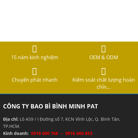
15 năm kinh nghiệm
OEM & ODM
Chuyển phát nhanh
Kiểm soát chất lượng hoàn
chỉn...
CÔNG TY BAO BÌ BÌNH MINH PAT
Địa chỉ:
Lô A59 / I Đường số 7, KCN Vĩnh Lộc, Q. Bình Tân,
TP.HCM.
Kinh doanh:
0918 000 768 – 0916 660 853