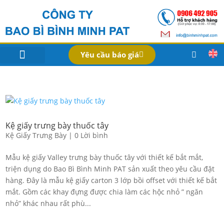
Yêu cầu báo giá
IN BAO BÌ SẢN PHẨM
Bao Bì Theo Ngành
Hồ Sơ Công Ty
Dịch Vụ
Công Nghệ
Kệ giấy trưng bày thuốc tây
Kệ Giấy Trưng Bày
|
0 Lời bình
Mẫu kệ giấy Valley trưng bày thuốc tây với thiết kế bắt mắt,
triện dụng do Bao Bì Bình Minh PAT sản xuất theo yêu cầu đặt
hàng. Đây là mẫu kệ giấy carton 3 lớp bồi offset với thiết kế bắt
mắt. Gồm các khay đựng được chia làm các hộc nhỏ ” ngăn
nhỏ” khác nhau rất phù...