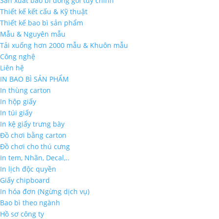
Sản xuất bao bì đóng gói tùy chỉnh
Thiết kế kết cấu & Kỹ thuật
Thiết kế bao bì sản phẩm
Mẫu & Nguyên mẫu
Tải xuống hơn 2000 mẫu & Khuôn mẫu
Công nghệ
Liên hệ
IN BAO BÌ SẢN PHẨM
In thùng carton
In hộp giấy
In túi giấy
In kệ giấy trưng bày
Đồ chơi bằng carton
Đồ chơi cho thú cưng
In tem, Nhãn, Decal,..
In lịch độc quyền
Giấy chipboard
In hóa đơn (Ngừng dịch vụ)
Bao bì theo ngành
Hồ sơ công ty