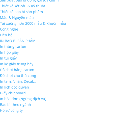
Sản xuất bao bì đóng gói tùy chỉnh
Thiết kế kết cấu & Kỹ thuật
Thiết kế bao bì sản phẩm
Mẫu & Nguyên mẫu
Tải xuống hơn 2000 mẫu & Khuôn mẫu
Công nghệ
Liên hệ
IN BAO BÌ SẢN PHẨM
In thùng carton
In hộp giấy
In túi giấy
In kệ giấy trưng bày
Đồ chơi bằng carton
Đồ chơi cho thú cưng
In tem, Nhãn, Decal,..
In lịch độc quyền
Giấy chipboard
In hóa đơn (Ngừng dịch vụ)
Bao bì theo ngành
Hồ sơ công ty