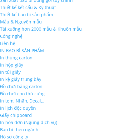
Sản xuất bao bì đóng gói tùy chỉnh
Thiết kế kết cấu & Kỹ thuật
Thiết kế bao bì sản phẩm
Mẫu & Nguyên mẫu
Tải xuống hơn 2000 mẫu & Khuôn mẫu
Công nghệ
Liên hệ
IN BAO BÌ SẢN PHẨM
In thùng carton
In hộp giấy
In túi giấy
In kệ giấy trưng bày
Đồ chơi bằng carton
Đồ chơi cho thú cưng
In tem, Nhãn, Decal,..
In lịch độc quyền
Giấy chipboard
In hóa đơn (Ngừng dịch vụ)
Bao bì theo ngành
Hồ sơ công ty