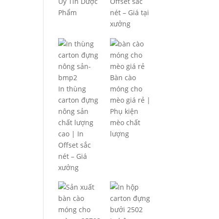
Uy Tín Dược
Offset sắc
Phẩm
nét – Giá tại
xưởng
Bàn cào
In thùng
móng cho
carton đựng
mèo giá rẻ |
nông sản
Phụ kiện
chất lượng
mèo chất
cao | In
lượng
Offset sắc
nét – Giá
xưởng