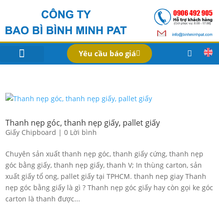
Yêu cầu báo giá
IN BAO BÌ SẢN PHẨM
Bao Bì Theo Ngành
Hồ Sơ Công Ty
Dịch Vụ
Công Nghệ
Thanh nẹp góc, thanh nẹp giấy, pallet giấy
Giấy Chipboard
|
0 Lời bình
Chuyên sản xuất thanh nẹp góc, thanh giấy cứng, thanh nẹp
góc bằng giấy, thanh nẹp giấy, thanh V; In thùng carton, sản
xuất giấy tổ ong, pallet giấy tại TPHCM. thanh nep giay Thanh
nẹp góc bằng giấy là gì ? Thanh nẹp góc giấy hay còn gọi ke góc
carton là thanh được...