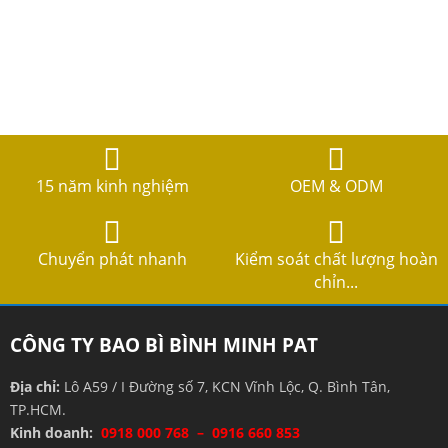
15 năm kinh nghiệm
OEM & ODM
Chuyển phát nhanh
Kiểm soát chất lượng hoàn
chỉn...
CÔNG TY BAO BÌ BÌNH MINH PAT
Địa chỉ:
Lô A59 / I Đường số 7, KCN Vĩnh Lộc, Q. Bình Tân,
TP.HCM.
Kinh doanh:
0918 000 768 – 0916 660 853