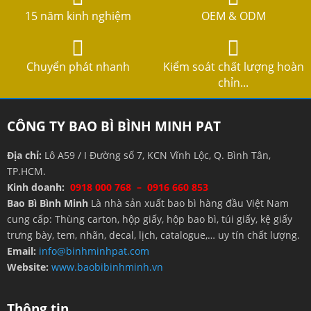
15 năm kinh nghiệm
OEM & ODM
Chuyển phát nhanh
Kiểm soát chất lượng hoàn
chỉn...
CÔNG TY BAO BÌ BÌNH MINH PAT
Địa chỉ:
Lô A59 / I Đường số 7, KCN Vĩnh Lộc, Q. Bình Tân,
TP.HCM.
Kinh doanh:
0918 000 768 – 0916 660 853
Bao Bì Bình Minh
Là nhà sản xuất bao bì hàng đầu Việt Nam
cung cấp: Thùng carton, hộp giấy, hộp bao bì, túi giấy, kệ giấy
trưng bày, tem, nhãn, decal, lịch, catalogue,… uy tín chất lượng.
Email:
info@binhminhpat.com
Website:
www.baobibinhminh.vn
Thông tin