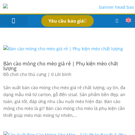
Yêu cầu báo giá
IN BAO BÌ SẢN PHẨM
Bao Bì Theo Ngành
Hồ Sơ Công Ty
Dịch Vụ
Công Nghệ
Bàn cào móng cho mèo giá rẻ | Phụ kiện mèo chất
lượng
Đồ chơi cho thú cưng
|
0 Lời bình
Sản xuất bàn cào móng cho mèo giá rẻ chất lượng, uy tín, đa
dạng mẫu mã từ carton, gỗ đến sisal. Sản phẩm bền đẹp, an
toàn, giá tốt, đáp ứng nhu cầu nuôi mèo hiện đại. Bàn cào
móng cho mèo là gì? Bàn cào móng cho mèo là phụ kiện cần
thiết giúp mèo mài móng tự nhiên,...