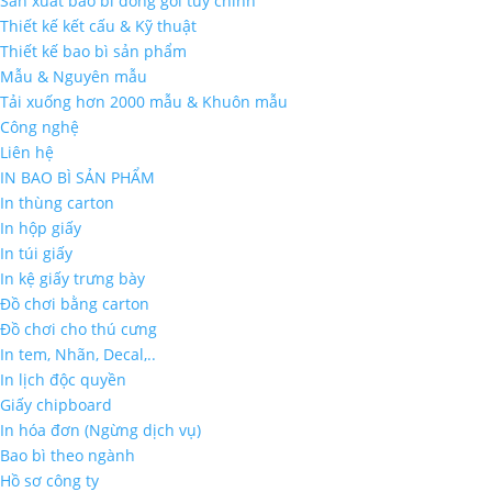
Sản xuất bao bì đóng gói tùy chỉnh
Thiết kế kết cấu & Kỹ thuật
Thiết kế bao bì sản phẩm
Mẫu & Nguyên mẫu
Tải xuống hơn 2000 mẫu & Khuôn mẫu
Công nghệ
Liên hệ
IN BAO BÌ SẢN PHẨM
In thùng carton
In hộp giấy
In túi giấy
In kệ giấy trưng bày
Đồ chơi bằng carton
Đồ chơi cho thú cưng
In tem, Nhãn, Decal,..
In lịch độc quyền
Giấy chipboard
In hóa đơn (Ngừng dịch vụ)
Bao bì theo ngành
Hồ sơ công ty