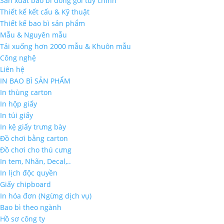
Sản xuất bao bì đóng gói tùy chỉnh
Thiết kế kết cấu & Kỹ thuật
Thiết kế bao bì sản phẩm
Mẫu & Nguyên mẫu
Tải xuống hơn 2000 mẫu & Khuôn mẫu
Công nghệ
Liên hệ
IN BAO BÌ SẢN PHẨM
In thùng carton
In hộp giấy
In túi giấy
In kệ giấy trưng bày
Đồ chơi bằng carton
Đồ chơi cho thú cưng
In tem, Nhãn, Decal,..
In lịch độc quyền
Giấy chipboard
In hóa đơn (Ngừng dịch vụ)
Bao bì theo ngành
Hồ sơ công ty