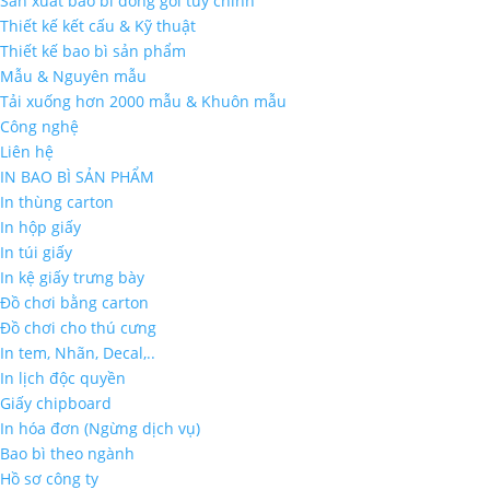
Sản xuất bao bì đóng gói tùy chỉnh
Thiết kế kết cấu & Kỹ thuật
Thiết kế bao bì sản phẩm
Mẫu & Nguyên mẫu
Tải xuống hơn 2000 mẫu & Khuôn mẫu
Công nghệ
Liên hệ
IN BAO BÌ SẢN PHẨM
In thùng carton
In hộp giấy
In túi giấy
In kệ giấy trưng bày
Đồ chơi bằng carton
Đồ chơi cho thú cưng
In tem, Nhãn, Decal,..
In lịch độc quyền
Giấy chipboard
In hóa đơn (Ngừng dịch vụ)
Bao bì theo ngành
Hồ sơ công ty