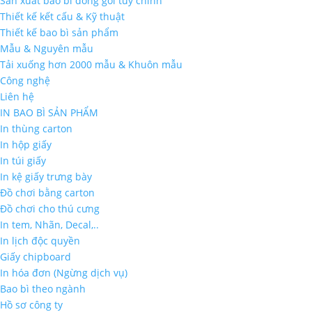
Sản xuất bao bì đóng gói tùy chỉnh
Thiết kế kết cấu & Kỹ thuật
Thiết kế bao bì sản phẩm
Mẫu & Nguyên mẫu
Tải xuống hơn 2000 mẫu & Khuôn mẫu
Công nghệ
Liên hệ
IN BAO BÌ SẢN PHẨM
In thùng carton
In hộp giấy
In túi giấy
In kệ giấy trưng bày
Đồ chơi bằng carton
Đồ chơi cho thú cưng
In tem, Nhãn, Decal,..
In lịch độc quyền
Giấy chipboard
In hóa đơn (Ngừng dịch vụ)
Bao bì theo ngành
Hồ sơ công ty