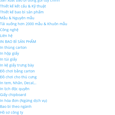
Sản xuất bao bì đóng gói tùy chỉnh
Thiết kế kết cấu & Kỹ thuật
Thiết kế bao bì sản phẩm
Mẫu & Nguyên mẫu
Tải xuống hơn 2000 mẫu & Khuôn mẫu
Công nghệ
Liên hệ
IN BAO BÌ SẢN PHẨM
In thùng carton
In hộp giấy
In túi giấy
In kệ giấy trưng bày
Đồ chơi bằng carton
Đồ chơi cho thú cưng
In tem, Nhãn, Decal,..
In lịch độc quyền
Giấy chipboard
In hóa đơn (Ngừng dịch vụ)
Bao bì theo ngành
Hồ sơ công ty