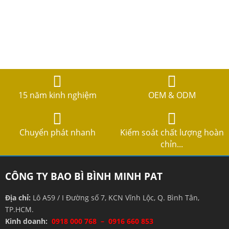
15 năm kinh nghiệm
OEM & ODM
Chuyển phát nhanh
Kiểm soát chất lượng hoàn
chỉn...
CÔNG TY BAO BÌ BÌNH MINH PAT
Địa chỉ:
Lô A59 / I Đường số 7, KCN Vĩnh Lộc, Q. Bình Tân,
TP.HCM.
Kinh doanh:
0918 000 768 – 0916 660 853