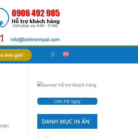
u báo giá
Liên hệ ngay
DANH MỤC IN ẤN
 hiện