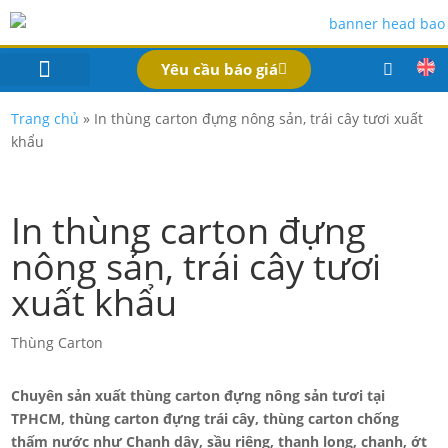
Yêu cầu báo giá
IN BAO BÌ SẢN PHẨM
Bao Bì Theo Ngành
Hồ Sơ Công Ty
Dịch Vụ
Công Nghệ
Trang chủ
»
In thùng carton đựng nông sản, trái cây tươi xuất
khẩu
In thùng carton đựng
nông sản, trái cây tươi
xuất khẩu
Thùng Carton
Chuyên sản xuất thùng carton đựng nông sản tươi tại
TPHCM, thùng carton đựng trái cây, thùng carton chống
thấm nước như Chanh dây, sầu riêng, thanh long, chanh, ớt