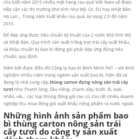
cho biết năm 2015 nhiều mặt hàng rau quả Việt Nam sẽ được
tiếp cận các thị trường khó tính như Mỹ, Úc, EU hay Nhật Bản,
Hà Lan… Trong năm Xuất khẩu rau quả, kỳ vọng 2 tỉ đô năm
2015.
Để đáp ứng được tiêu chuẩn kỹ thuật của 2 nước khó tính Mỹ
và Nhật Bản, Quy trình sản xuất trồng trọt trái cây xuất khẩu,
và khâu chuẩn bị bao bì đóng gói phải đáp ứng đúng tiêu
chuẩn, quy định.
Nắm bắt được điều đó Công ty bao bì Bình Minh PAT – với kinh
nghiệm nhiều năm trong ngành sản xuất bao bì, hiện đã và
đang là nhà cung cấp
thùng carton đựng nông sản trái cây
tươi
như Thanh long, Sầu riêng, chanh dây, bưởi, ổi, xoài,
nhãn, vải,.. các loại thùng đóng gói rau củ cho rất nhiều doanh
nghiệp thu mua đóng gói xuất khẩu nông phẩm ra nước ngoài.
Những hình ảnh sản phẩm bao
bì thùng carton nông sản trái
cây tươi do công ty sản xuất