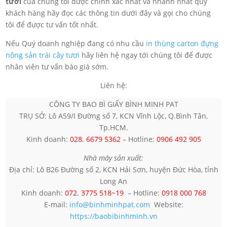
tươi
của chúng tôi được chính xác nhất và nhanh nhất quý
khách hàng hãy đọc các thông tin dưới đây và gọi cho chúng
tôi để được tư vấn tốt nhất.
Nếu Quý doanh nghiệp đang có nhu cầu
in thùng carton đựng
nông sản trái cây tươi
hãy liên hệ ngay tới chúng tôi để được
nhân viên tư vấn báo giá sớm.
Liên hệ:
CÔNG TY BAO BÌ GIẤY BÌNH MINH PAT
TRỤ SỞ: Lô A59/I Đường số 7, KCN Vĩnh Lộc, Q.Bình Tân,
Tp.HCM.
Kinh doanh:
028. 6679 5362
– Hotline:
0906 492 905
Nhà máy sản xuất:
Địa chỉ: Lô B26 Đường số 2, KCN Hải Sơn, huyện Đức Hòa, tỉnh
Long An
Kinh doanh:
072. 3775 518~19
– Hotline:
0918 000 768
E-mail:
info@binhminhpat.com
Website:
https://baobibinhminh.vn