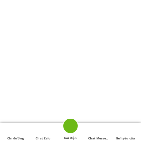
Gọi điện
Chỉ đường
Chat Zalo
Chat Messe..
Gửi yêu cầu