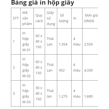
Bảng giá in hộp giấy
Mã
Giấy
Quy
Số
Đơn giá
STT
sản
sử
In
cách
lượng
(VND0
phẩm
dụng
In
60 x
hộp
Thái
4
1
40 x
giấy
Lan
1,354
màu
2,550
150
M-01
In
60 x
hộp
Thái
4
2
40 x
giấy
Lan
952
màu
4,330
150
M-02
In
30 x
hộp
Thái
4
3
40 x
giấy
lan
1,275
màu
1,680
150
M-03