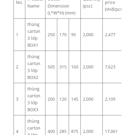
No.
price
Name
Dimension
(psc)
(Vnđ/pcs)
(L*W*H) (mm)
thùng
carton
1
250
170
95
2,000
2,477
3 lớp
BOX1
thùng
carton
2
505
315
160
2,000
7,623
3 lớp
BOX2
thùng
carton
3
200
120
145
2,000
2,109
3 lớp
BOX3
thùng
carton
4
400
285
875
2,000
17,061
3 lớp