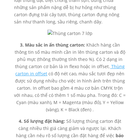
loại thùng đặc biệt chống thấm sụn, dùng chứa
những sản phẩm nặng dễ bị hư hỏng như thùng
carton đựng trái cây tươi, thùng carton đựng nông
sản như thanh long, sầu riêng, chanh dây.
3. Màu sắc in ấn thùng carton:
Khách hàng cần
thông tin số màu mình cần in lên thùng carton và độ
phủ mực (thông thường tính theo %). Có 2 dạng in
thùng carton cơ bản là in flexo hoặc in offset.
Thùng
carton in offset
có độ nét cao, màu sắc tươi đẹp nên
được sử dụng nhiều cho việc in hình ảnh trên thùng
carton. In offset bao gồm 4 màu cơ bản CMYK trộn
với nhau, có thể có thêm 1 số màu pha. Trong đó: C =
Cyan (màu xanh), M = Magenta (màu đỏ), Y = Yellow
(vàng), K = Black (đen) .
4. Số lượng đặt hàng:
Số lượng thùng carton đặt
càng nhiều thì giá càng giảm và ngược lại. Khách
hàng cần nêu rõ số lượng cần đặt hàng để việc
báo