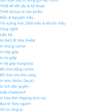
Sản xuất bao bì đóng gói tùy chỉnh
Thiết kế kết cấu & Kỹ thuật
Thiết kế bao bì sản phẩm
Mẫu & Nguyên mẫu
Tải xuống hơn 2000 mẫu & Khuôn mẫu
Công nghệ
Liên hệ
IN BAO BÌ SẢN PHẨM
In thùng carton
In hộp giấy
In túi giấy
In kệ giấy trưng bày
Đồ chơi bằng carton
Đồ chơi cho thú cưng
In tem, Nhãn, Decal,..
In lịch độc quyền
Giấy chipboard
In hóa đơn (Ngừng dịch vụ)
Bao bì theo ngành
Hồ sơ công ty