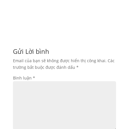
In thùng carton đựng hạt điều xuất khẩu. Giúp
bảo quản sản...
Gửi Lời bình
Email của bạn sẽ không được hiển thị công khai.
Các
trường bắt buộc được đánh dấu
*
Bình luận
*