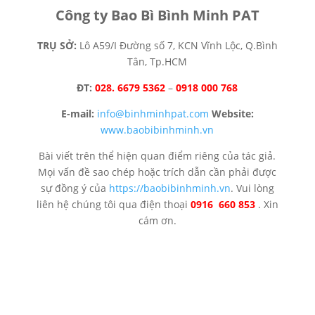
Công ty Bao Bì Bình Minh PAT
TRỤ SỞ:
Lô A59/I Đường số 7, KCN Vĩnh Lộc, Q.Bình
Tân, Tp.HCM
ĐT:
028. 6679 5362
–
0918 000 768
E-mail:
info@binhminhpat.com
Website:
www.baobibinhminh.vn
Bài viết trên thể hiện quan điểm riêng của tác giả.
Mọi vấn đề sao chép hoặc trích dẫn cần phải được
sự đồng ý của
https://baobibinhminh.vn
. Vui lòng
liên hệ chúng tôi qua điện thoại
0916 660 853
. Xin
cám ơn.