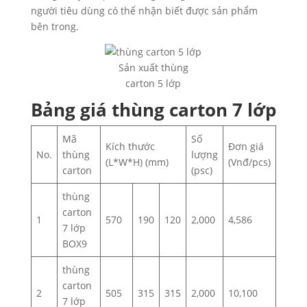
người tiêu dùng có thể nhận biết được sản phẩm
bên trong.
Sản xuất thùng
carton 5 lớp
Bảng giá thùng carton 7 lớp
Mã
Số
Kích thước
Đơn giá
No.
thùng
lượng
(L*W*H) (mm)
(Vnđ/pcs)
carton
(psc)
thùng
carton
1
570
190
120
2,000
4,586
7 lớp
BOX9
thùng
carton
2
505
315
315
2,000
10,100
7 lớp