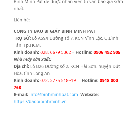
Binh Minh Pat để được nhân viên tư vấn bao giá sớm
nhất.
Liên hệ:
CÔNG TY BAO BÌ GIẤY BÌNH MINH PAT
TRỤ SỞ:
Lô A59/I Đường số 7, KCN Vĩnh Lộc, Q.Bình
Tân, Tp.HCM.
Kinh doanh:
028. 6679 5362
–
Hotline:
0906 492 905
Nhà máy sản xuất:
Địa chỉ:
Lô B26 Đường số 2, KCN Hải Sơn, huyện Đức
Hòa, tỉnh Long An
Kinh doanh:
072. 3775 518~19
–
Hotline:
0918 000
768
E-mail:
info@binhminhpat.com
Website:
https://baobibinhminh.vn