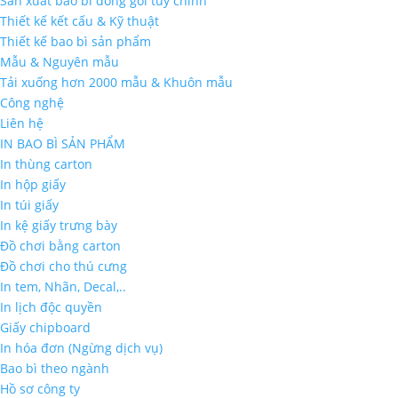
Sản xuất bao bì đóng gói tùy chỉnh
Thiết kế kết cấu & Kỹ thuật
Thiết kế bao bì sản phẩm
Mẫu & Nguyên mẫu
Tải xuống hơn 2000 mẫu & Khuôn mẫu
Công nghệ
Liên hệ
IN BAO BÌ SẢN PHẨM
In thùng carton
In hộp giấy
In túi giấy
In kệ giấy trưng bày
Đồ chơi bằng carton
Đồ chơi cho thú cưng
In tem, Nhãn, Decal,..
In lịch độc quyền
Giấy chipboard
In hóa đơn (Ngừng dịch vụ)
Bao bì theo ngành
Hồ sơ công ty