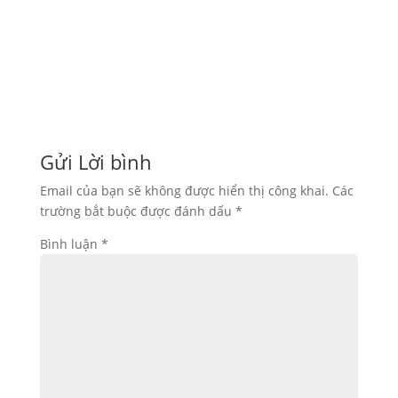
In thùng carton đựng hạt điều xuất khẩu. Giúp
bảo quản sản...
Gửi Lời bình
Email của bạn sẽ không được hiển thị công khai.
Các
trường bắt buộc được đánh dấu
*
Bình luận
*