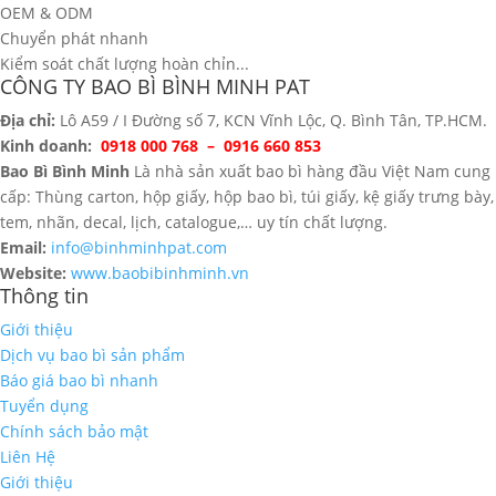
OEM & ODM
Chuyển phát nhanh
Kiểm soát chất lượng hoàn chỉn...
CÔNG TY BAO BÌ BÌNH MINH PAT
Địa chỉ:
Lô A59 / I Đường số 7, KCN Vĩnh Lộc, Q. Bình Tân, TP.HCM.
Kinh doanh:
0918 000 768 – 0916 660 853
Bao Bì Bình Minh
Là nhà sản xuất bao bì hàng đầu Việt Nam cung
cấp: Thùng carton, hộp giấy, hộp bao bì, túi giấy, kệ giấy trưng bày,
tem, nhãn, decal, lịch, catalogue,… uy tín chất lượng.
Email:
info@binhminhpat.com
Website:
www.baobibinhminh.vn
Thông tin
Giới thiệu
Dịch vụ bao bì sản phẩm
Báo giá bao bì nhanh
Tuyển dụng
Chính sách bảo mật
Liên Hệ
Giới thiệu