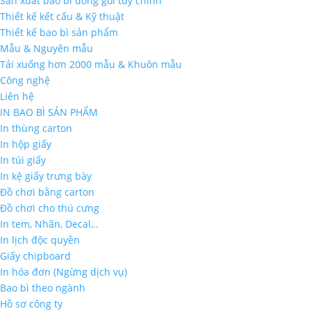
Sản xuất bao bì đóng gói tùy chỉnh
Thiết kế kết cấu & Kỹ thuật
Thiết kế bao bì sản phẩm
Mẫu & Nguyên mẫu
Tải xuống hơn 2000 mẫu & Khuôn mẫu
Công nghệ
Liên hệ
IN BAO BÌ SẢN PHẨM
In thùng carton
In hộp giấy
In túi giấy
In kệ giấy trưng bày
Đồ chơi bằng carton
Đồ chơi cho thú cưng
In tem, Nhãn, Decal,..
In lịch độc quyền
Giấy chipboard
In hóa đơn (Ngừng dịch vụ)
Bao bì theo ngành
Hồ sơ công ty