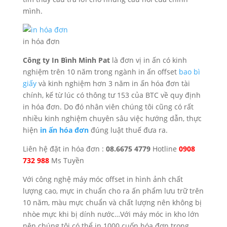
mình.
in hóa đơn
Công ty In Bình Minh Pat
là đơn vị in ấn có kinh
nghiệm trên 10 năm trong ngành in ấn offset
bao bì
giấy
và kinh nghiệm hơn 3 năm in ấn hóa đơn tài
chính, kế từ lúc có thông tư 153 của BTC về quy định
in hóa đơn. Do đó nhân viên chúng tôi cũng có rất
nhiều kinh nghiệm chuyên sâu việc hướng dẫn, thực
hiện
in ấn hóa đơn
đúng luật thuế đưa ra.
Liên hệ đặt in hóa đơn :
08.6675 4779
Hotline
0908
732 988
Ms Tuyền
Với công nghệ máy móc offset in hình ảnh chất
lượng cao, mực in chuẩn cho ra ấn phẩm lưu trữ trên
10 năm, màu mực chuẩn và chất lượng nên không bị
nhòe mực khi bị dính nước…Với máy móc in kho lớn
nên chúng tôi có thể in 1000 cuốn hóa đơn trong