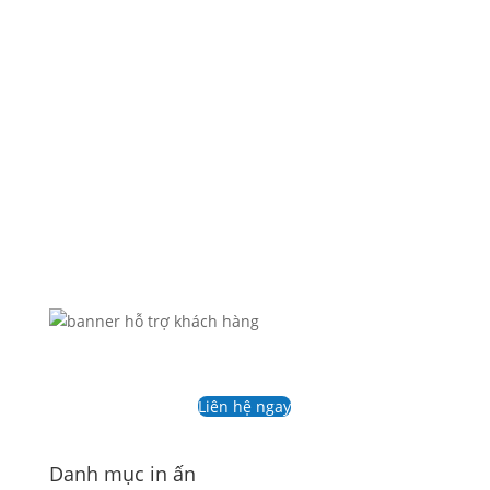
Thông tư 39/2014-BTC bắt đầu áp dụng có hiệu
lực từ ngày...
Liên hệ ngay
Danh mục in ấn