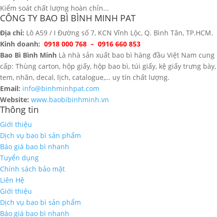
Kiểm soát chất lượng hoàn chỉn...
CÔNG TY BAO BÌ BÌNH MINH PAT
Địa chỉ:
Lô A59 / I Đường số 7, KCN Vĩnh Lộc, Q. Bình Tân, TP.HCM.
Kinh doanh:
0918 000 768 – 0916 660 853
Bao Bì Bình Minh
Là nhà sản xuất bao bì hàng đầu Việt Nam cung
cấp: Thùng carton, hộp giấy, hộp bao bì, túi giấy, kệ giấy trưng bày,
tem, nhãn, decal, lịch, catalogue,… uy tín chất lượng.
Email:
info@binhminhpat.com
Website:
www.baobibinhminh.vn
Thông tin
Giới thiệu
Dịch vụ bao bì sản phẩm
Báo giá bao bì nhanh
Tuyển dụng
Chính sách bảo mật
Liên Hệ
Giới thiệu
Dịch vụ bao bì sản phẩm
Báo giá bao bì nhanh