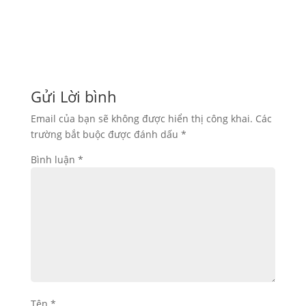
Hộp carton đựng chanh dây được thiết kế
chuyên dụng để...
Gửi Lời bình
Email của bạn sẽ không được hiển thị công khai.
Các
trường bắt buộc được đánh dấu
*
Bình luận
*
Tên
*