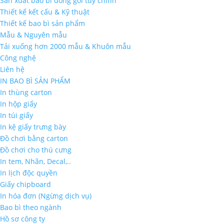
Sản xuất bao bì đóng gói tùy chỉnh
Thiết kế kết cấu & Kỹ thuật
Thiết kế bao bì sản phẩm
Mẫu & Nguyên mẫu
Tải xuống hơn 2000 mẫu & Khuôn mẫu
Công nghệ
Liên hệ
IN BAO BÌ SẢN PHẨM
In thùng carton
In hộp giấy
In túi giấy
In kệ giấy trưng bày
Đồ chơi bằng carton
Đồ chơi cho thú cưng
In tem, Nhãn, Decal,..
In lịch độc quyền
Giấy chipboard
In hóa đơn (Ngừng dịch vụ)
Bao bì theo ngành
Hồ sơ công ty