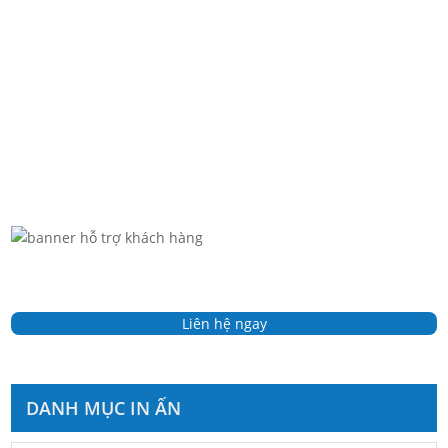
Hộp carton đựng chanh dây được thiết kế chuyên dụng
để...
Liên hệ ngay
DANH MỤC IN ẤN