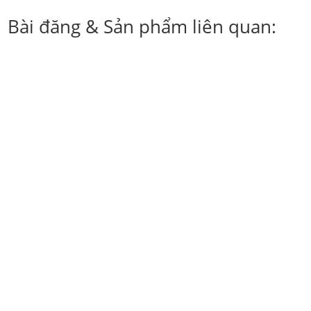
Bài đăng & Sản phẩm liên quan:
Cung cấp dịch vụ in hộp giấy đựng thuốc tây đạt chuẩn
GMP,...