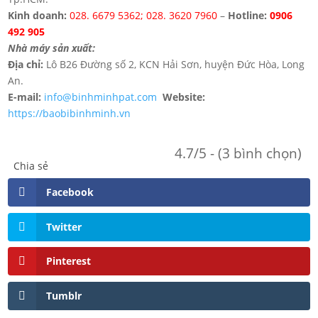
Kinh doanh:
028. 6679 5362; ‎028. 3620 7960
–
Hotline:
0906
492 905
Nhà máy sản xuất:
Địa chỉ:
Lô B26 Đường số 2, KCN Hải Sơn, huyện Đức Hòa, Long
An.
E-mail:
info@binhminhpat.com
Website:
https://baobibinhminh.vn
4.7/5 - (3 bình chọn)
Chia sẻ
Facebook
Twitter
Pinterest
Tumblr