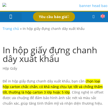
Yêu cầu báo giá
IN BAO BÌ SẢN PHẨM
Bao Bì Theo Ngành
Hồ Sơ Công Ty
Dịch Vụ
Công Nghệ
Trang chủ
»
In hộp giấy đựng chanh dây xuất khẩu
In hộp giấy đựng chanh
dây xuất khẩu
Hộp Giấy
Để in hộp giấy đựng chanh dây xuất khẩu, bạn cần
chọn loại
hộp carton chắc chắn, có khả năng chịu lực tốt và chống thấm
tốt, thường là hộp carton 3 lớp hoặc 5 lớp
. Công nghệ in offset
được ưa chuộng để đảm bảo hình ảnh sắc nét và màu sắc
chuẩn xác, giúp tăng tính thẩm mỹ và nhận diện thương hiệu.