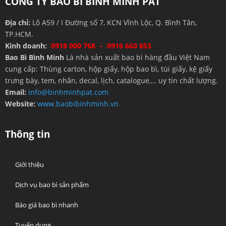
CÔNG TY BAO BÌ BÌNH MINH PAT
Địa chỉ:
Lô A59 / I Đường số 7, KCN Vĩnh Lộc, Q. Bình Tân,
TP.HCM.
Kinh doanh:
0918 000 768 – 0916 660 853
Bao Bì Bình Minh
Là nhà sản xuất bao bì hàng đầu Việt Nam
cung cấp: Thùng carton, hộp giấy, hộp bao bì, túi giấy, kệ giấy
trưng bày, tem, nhãn, decal, lịch, catalogue,… uy tín chất lượng.
Email:
info@binhminhpat.com
Website:
www.baobibinhminh.vn
Thông tin
Giới thiệu
Dịch vụ bao bì sản phẩm
Báo giá bao bì nhanh
Tuyển dụng