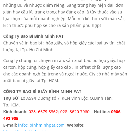
những ưu và nhược điểm riêng. Sang trọng hay hiện đại, đơn
giản hay cầu kì, trang trọng hay đảng cấp là tùy thuộc vào sự
lựa chọn của mỗi doanh nghiệp. Mẫu mã kết hợp với màu sắc,
kích thước phù hợp sẽ cho ra sản phẩm phù hợp!
Công Ty Bao Bì Bình Minh PAT
Chuyên về in bao bì : hộp giấy, vỏ hộp giấy các loại uy tín, chất
lượng tại Tp. Hồ Chí Minh
Công ty chúng tôi chuyên in ấn, sản xuất bao bì: hộp giấy, hộp
carton, hộp cứng, hộp giấy cao cấp ..in offset chất lượng cao
cho các doanh nghiệp trong và ngoài nước. Cty có nhà máy sản
xuất bao bì giấy tại Tp. HCM.
CÔNG TY BAO BÌ GIẤY BÌNH MINH PAT
TRỤ SỞ:
Lô A59/I Đường số 7, KCN Vĩnh Lộc, Q.Bình Tân,
Tp.HCM.
Kinh doanh:
028. 6679 5362; ‎028. 3620 7960
–
Hotline:
0906
492 905
E-mail:
info@binhminhpat.com
Website: