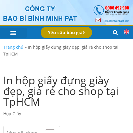
Yêu cầu báo giá
IN BAO BÌ SẢN PHẨM
Bao Bì Theo Ngành
Hồ Sơ Công Ty
Dịch Vụ
Công Nghệ
Trang chủ
»
In hộp giấy đựng giày đẹp, giá rẻ cho shop tại
TpHCM
In hộp giấy đựng giày
đẹp, giá rẻ cho shop tại
TpHCM
Hộp Giấy