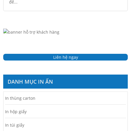
để...
Liên hệ ngay
DANH MỤC IN ẤN
In thùng carton
In hộp giấy
In túi giấy