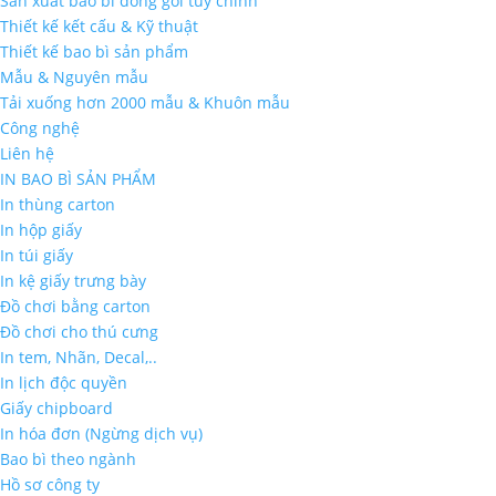
Sản xuất bao bì đóng gói tùy chỉnh
Thiết kế kết cấu & Kỹ thuật
Thiết kế bao bì sản phẩm
Mẫu & Nguyên mẫu
Tải xuống hơn 2000 mẫu & Khuôn mẫu
Công nghệ
Liên hệ
IN BAO BÌ SẢN PHẨM
In thùng carton
In hộp giấy
In túi giấy
In kệ giấy trưng bày
Đồ chơi bằng carton
Đồ chơi cho thú cưng
In tem, Nhãn, Decal,..
In lịch độc quyền
Giấy chipboard
In hóa đơn (Ngừng dịch vụ)
Bao bì theo ngành
Hồ sơ công ty