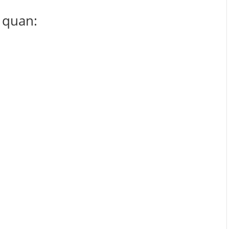
 quan:
n hóa đơn...
óa dịch vụ? Hoặc...