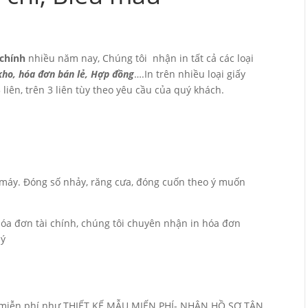
 chính
nhiều năm nay, Chúng tôi nhận in tất cả các loại
 kho, hóa đơn bán lẻ, Hợp đồng
….In trên nhiều loại giấy
 3 liên, trên 3 liên tùy theo yêu cầu của quý khách.
 máy. Đóng số nhảy, răng cưa, đóng cuốn theo ý muốn
 hóa đơn tài chính, chúng tôi chuyên nhận in hóa đơn
lý
trợ miễn phí như THIẾT KẾ MẪU MIẾN PHÍ- NHẬN HỒ SƠ TẬN