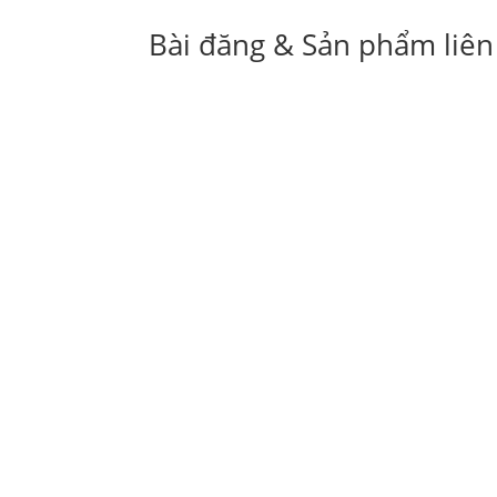
Bài đăng & Sản phẩm liên
Trước đây nhiều Doanh nghiệp ào ạt nhận i
Qúy khách cần in hóa đơn đỏ để bán hàng h